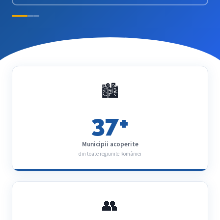
🏙
37+
Municipii acoperite
din toate regiunile României
👥