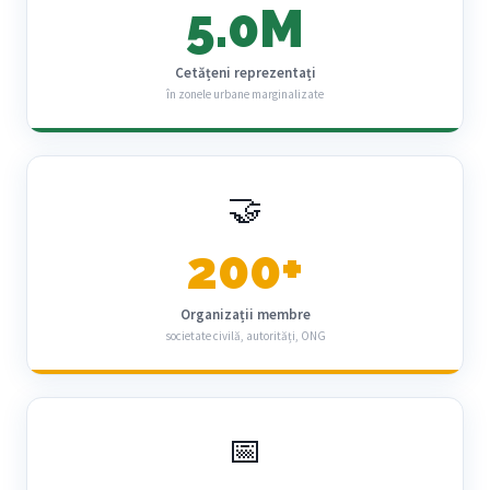
5.0M
Cetățeni reprezentați
în zonele urbane marginalizate
🤝
200+
Organizații membre
societate civilă, autorități, ONG
📅