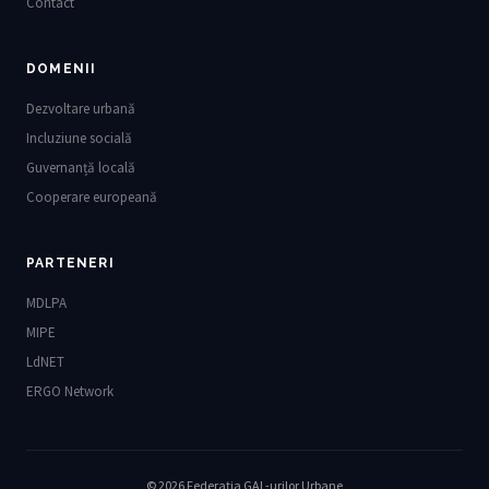
Contact
DOMENII
Dezvoltare urbană
Incluziune socială
Guvernanță locală
Cooperare europeană
PARTENERI
MDLPA
MIPE
LdNET
ERGO Network
© 2026 Federația GAL-urilor Urbane